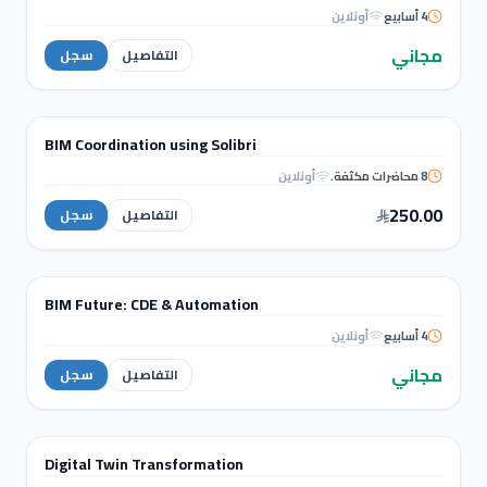
4 أسابيع
أونلاين
Autodesk Revit Certified
Professional
مجاني
التفاصيل
سجل
BIM & REVIT
BIM Coordination using Solibri
دورة تدريبية
8 محاضرات مكثفة.
أونلاين
BIM Coordination using
Solibri
250.00
التفاصيل
سجل
WORKSHOPS
BIM Future: CDE & Automation
ورشة عمل
4 أسابيع
أونلاين
BIM Future: CDE &
Automation
مجاني
التفاصيل
سجل
WORKSHOPS
Digital Twin Transformation
ورشة عمل