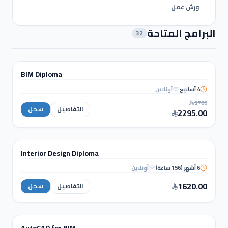
ورش عمل
البرامج المتاحة
32
نمذجة ومعلومات البناء (BIM)
BIM Diploma
دبلوم
4 أسابيع
أونلاين
BIM
2700
Diploma
التفاصيل
سجل
2295.00
التصميم الداخلي والإظهار المعماري
Interior Design Diploma
دبلوم
6 أشهر (156 ساعة)
أونلاين
Interior Design
Diploma
1620.00
التفاصيل
سجل
نمذجة ومعلومات البناء (BIM)
AutoCAD for BIM
دورة تدريبية