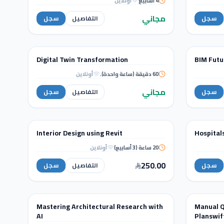
4 أسابيع
أونلاين
Autodesk Revit Certified
Professional
مجاني
سجل
التفاصيل
سجل
WORKSHOPS
Digital Twin Transformation
BIM Futu
ورشة عمل
60 دقيقة (ساعة واحدة).
أونلاين
Digital Twin
Transformation
مجاني
سجل
التفاصيل
سجل
التصميم الداخلي والإظهار المعماري
Interior Design using Revit
Hospital
دورة تدريبية
20 ساعة (3 أسابيع)
أونلاين
Interior Design using
Revit
250.00
سجل
التفاصيل
سجل
WORKSHOPS
Mastering Architectural Research with
Manual Q
ورشة عمل
AI
Planswif