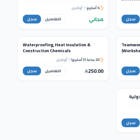
Robot vs ETABS
Revi
4 أسابيع
أونلاين
Comparison
مجاني
سجل
التفاصيل
سجل
STRUCTURAL ANALYSIS
Waterproofing, Heat Insulation &
Teamwork
دورة تدريبية
Construction Chemicals
(Worksha
Waterproofing, Heat Insulation &
20 ساعة (3 أسابيع)
أونلاين
Construction Chemicals
250.00
سجل
التفاصيل
سجل
ير الدولية
ير الدولية
سجل