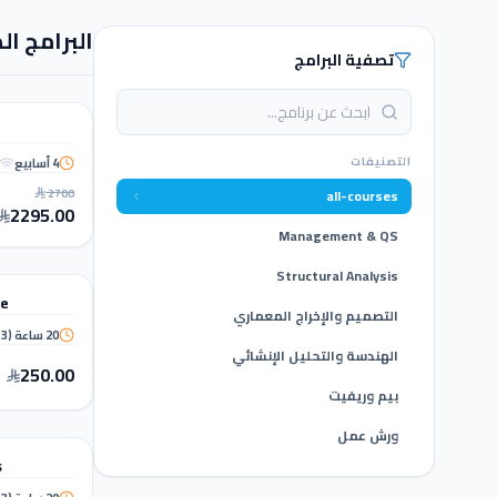
البرامج ال
تصفية البرامج
نمذجة ومعلومات
دبلوم
التصنيفات
4 أسابيع
BIM
2700
Diploma
all-courses
2295.00
Management & QS
BIM & REVIT
Structural Analysis
re
دورة تدريبي
التصميم والإخراج المعماري
20 ساعة (3 أسابيع)
ure &
الهندسة والتحليل الإنشائي
250.00
بيم وريفيت
الهندسة والت
ورش عمل
s
دورة تدريبي