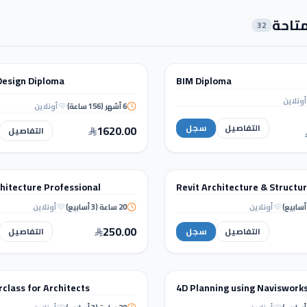
متاحة
32
 البناء (BIM)
التصميم الداخلي والإظهار المعماري
 Design Diploma
BIM Diploma
دبلوم
أونلاين
6 أشهر (156 ساعة)
أونلاين
Interior Design
Diploma
التفاصيل
سجل
1620.00
التفاصيل
BIM & REVIT
chitecture Professional
Revit Architecture & Structu
ة
دورة تدريبية
أونلاين
20 ساعة (3 أسابيع)
أونلاين
Revit Architecture
Revit Architect
Professional
Structure
250.00
التفاصيل
سجل
التفاصيل
حليل الإنشائي
التصميم الداخلي والإظهار المعماري
class for Architects
4D Planning using Naviswork
ة
دورة تدريبية