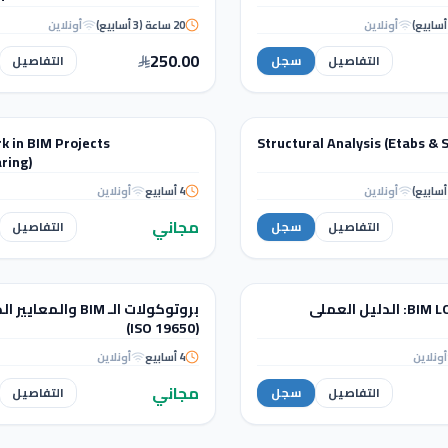
t to IFC: Coordination & Clash
أونلاين
20 ساعة (3 أسابيع)
أونلاين
Detection
250.00
التفاصيل
سجل
التفاصيل
حليل الإنشائي
WORKSHOPS
 in BIM Projects
Structural Analysis (Etabs & 
ة
ورشة عمل
ring)
Teamwork in BIM Projects
Structural Analysis 
أونلاين
4 أسابيع
أونلاين
(Worksharing)
Safe)
مجاني
التفاصيل
سجل
التفاصيل
WORKSHOPS
بروتوكولات الـ BIM والمعاي
ورشة عمل
(ISO 19650)
إتقان الـ BIM LOD: الدليل
بروتوكولات الـ BIM والمعاي
أونلاين
4 أسابيع
أونلاين
العملي
(ISO 19650)
مجاني
التفاصيل
سجل
التفاصيل