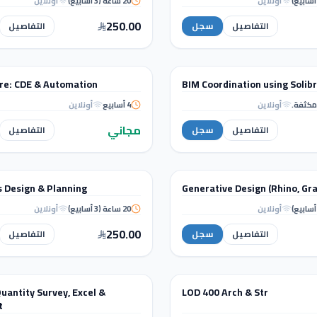
أونلاين
20 ساعة (3 أسابيع)
أونلاين
AI Masterclass for
4D Planning using
Architects
Naviswork
250.00
التفاصيل
سجل
التفاصيل
WORKSHOPS
re: CDE & Automation
BIM Coordination using Solibr
ة
ورشة عمل
أونلاين
4 أسابيع
أونلاين
BIM Future: CDE &
BIM Coordinatio
Automation
Solibri
مجاني
التفاصيل
سجل
التفاصيل
خلي والإظهار المعماري
التصميم الداخلي والإظهار المعماري
s Design & Planning
Generative Design (Rhino, Gr
ة
دورة تدريبية
أونلاين
20 ساعة (3 أسابيع)
أونلاين
Hospitals Design &
Generative Design (Rh
Planning
Grasshopper)
250.00
التفاصيل
سجل
التفاصيل
MANAGEMENT & QS
uantity Survey, Excel &
LOD 400 Arch & Str
ة
دورة تدريبية
t