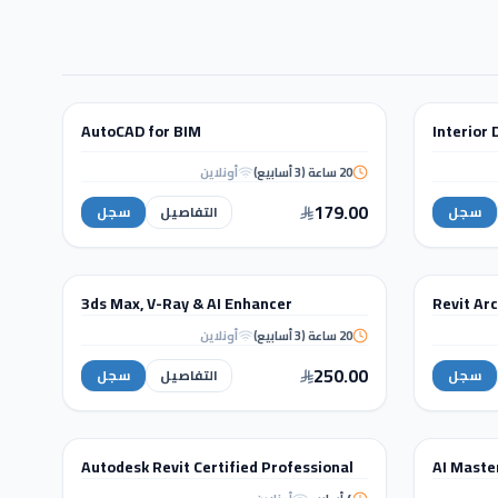
نمذجة ومعلومات البناء (BIM)
AutoCAD for BIM
Interior
دورة تدريبية
20 ساعة (3 أسابيع)
أونلاين
AutoCAD for
BIM
179.00
سجل
التفاصيل
سجل
التصميم الداخلي والإظهار المعماري
3ds Max, V-Ray & AI Enhancer
Revit Ar
دورة تدريبية
20 ساعة (3 أسابيع)
أونلاين
3ds Max, V-Ray & AI
Enhancer
250.00
سجل
التفاصيل
سجل
WORKSHOPS
Autodesk Revit Certified Professional
AI Master
ورشة عمل