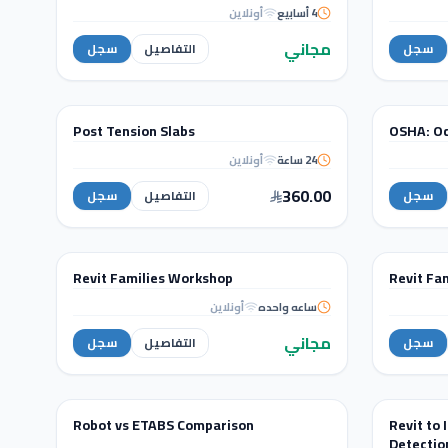
Mastering Architectural Research
Man
4 أسابيع
أونلاين
with AI
مجاني
سجل
التفاصيل
سجل
STRUCTURAL ANALYSIS
Post Tension Slabs
OSHA: Oc
دورة تدريبية
24 ساعة
أونلاين
Post Tension
Slabs
360.00
سجل
التفاصيل
سجل
WORKSHOPS
Revit Families Workshop
Revit Fa
ورشة عمل
ساعه واحده
أونلاين
Revit Families
Workshop
مجاني
سجل
التفاصيل
سجل
WORKSHOPS
Robot vs ETABS Comparison
Revit to 
ورشة عمل
Detectio