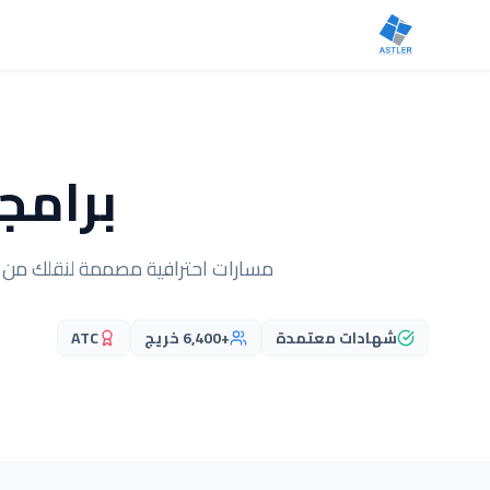
برامج
مسارات احترافية مصممة لنقلك من ا
شهادات معتمدة
+6,400 خريج
ATC