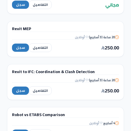
Workshop
مجاني
التفاصيل
سجل
BIM & REVIT
Revit MEP
دورة تدريبية
20 ساعة (3 أسابيع)
أونلاين
Revit
MEP
250.00
التفاصيل
سجل
نمذجة ومعلومات البناء (BIM)
Revit to IFC: Coordination & Clash Detection
دورة تدريبية
20 ساعة (3 أسابيع)
أونلاين
Revit to IFC: Coordination & Clash
Detection
250.00
التفاصيل
سجل
WORKSHOPS
Robot vs ETABS Comparison
ورشة عمل
4 أسابيع
أونلاين
Robot vs ETABS