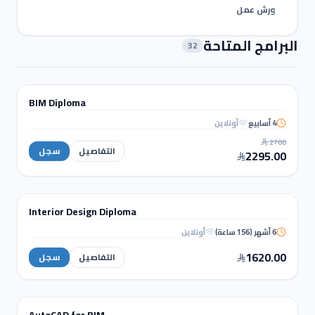
ورش عمل
البرامج المتاحة
32
نمذجة ومعلومات البناء (BIM)
BIM Diploma
دبلوم
4 أسابيع
أونلاين
BIM
2700
Diploma
التفاصيل
سجل
2295.00
التصميم الداخلي والإظهار المعماري
Interior Design Diploma
دبلوم
6 أشهر (156 ساعة)
أونلاين
Interior Design
Diploma
1620.00
التفاصيل
سجل
نمذجة ومعلومات البناء (BIM)
AutoCAD for BIM
دورة تدريبية