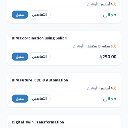
4 أسابيع
أونلاين
Autodesk Revit Certified
Professional
مجاني
التفاصيل
سجل
BIM & REVIT
BIM Coordination using Solibri
دورة تدريبية
8 محاضرات مكثفة.
أونلاين
BIM Coordination using
Solibri
250.00
التفاصيل
سجل
WORKSHOPS
BIM Future: CDE & Automation
ورشة عمل
4 أسابيع
أونلاين
BIM Future: CDE &
Automation
مجاني
التفاصيل
سجل
WORKSHOPS
Digital Twin Transformation
ورشة عمل